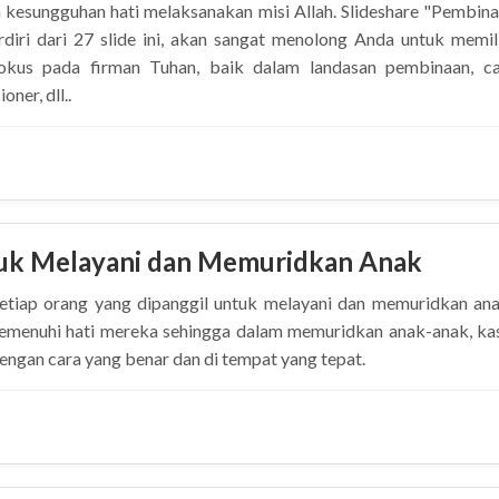
 kesungguhan hati melaksanakan misi Allah. Slideshare "Pembin
diri dari 27 slide ini, akan sangat menolong Anda untuk memil
kus pada firman Tuhan, baik dalam landasan pembinaan, ca
ner, dll..
Anak Dan Remaja Misioner
tuk Melayani dan Memuridkan Anak
etiap orang yang dipanggil untuk melayani dan memuridkan an
memenuhi hati mereka sehingga dalam memuridkan anak-anak, ka
engan cara yang benar dan di tempat yang tepat.
uk Melayani dan Memuridkan Anak