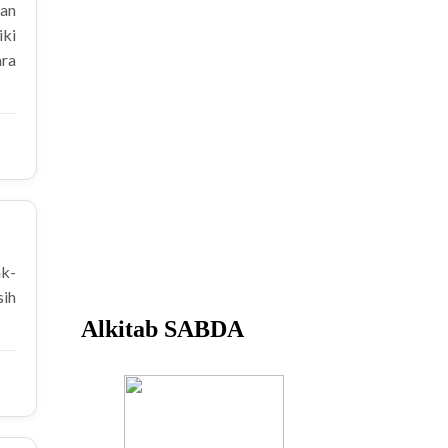
aan
iki
ra
ak-
sih