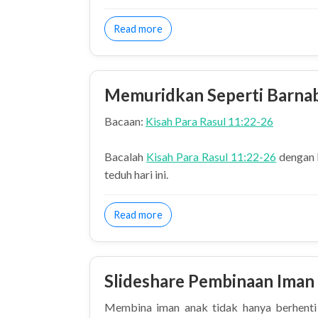
about Memuridkan Anak dengan Fir
Read more
Memuridkan Seperti Barna
Bacaan:
Kisah Para Rasul 11:22-26
Bacalah
Kisah Para Rasul 11:22-26
dengan 
teduh hari ini.
about Memuridkan Seperti Barnab
Read more
Slideshare Pembinaan Iman
Membina iman anak tidak hanya berhenti