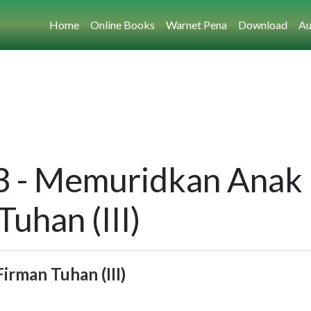
Home
Online Books
Warnet Pena
Download
Au
3 - Memuridkan Anak
uhan (III)
rman Tuhan (III)