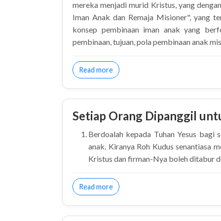
mereka menjadi murid Kristus, yang dengan
Iman Anak dan Remaja Misioner", yang ter
konsep pembinaan iman anak yang berfo
pembinaan, tujuan, pola pembinaan anak misio
about Slideshare Pembinaan Iman 
Read more
Setiap Orang Dipanggil un
Berdoalah kepada Tuhan Yesus bagi s
anak. Kiranya Roh Kudus senantiasa 
Kristus dan firman-Nya boleh ditabur d
about Setiap Orang Dipanggil unt
Read more