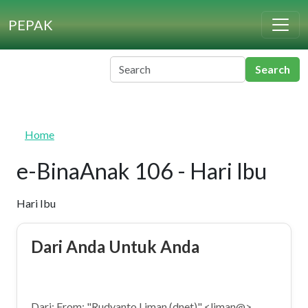
Skip to main content
PEPAK
Home
e-BinaAnak 106 - Hari Ibu
Hari Ibu
Dari Anda Untuk Anda
Dari: From: "Rudyanto Liman (dnet)" <liman@>