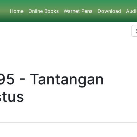
Home
Online Books
Warnet Pena
Download
Au
 - Tantangan
tus