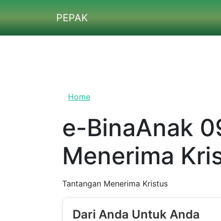
Skip to main content
PEPAK
Home
e-BinaAnak 095
Menerima Kris
Tantangan Menerima Kristus
Dari Anda Untuk Anda