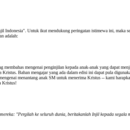
njil Indonesia". Untuk ikut mendukung peringatan istimewa ini, mak
an adalah:
 yang membahas mengenai penginjilan kepada anak-anak yang dapat men
a Kristus. Bahan mengajar yang ada dalam edisi ini dapat pula digun
ru mengenai menantang anak SM untuk menerima Kristus -- kami harapk
 Kristus!
mereka: "Pergilah ke seluruh dunia, beritakanlah Injil kepada segala 