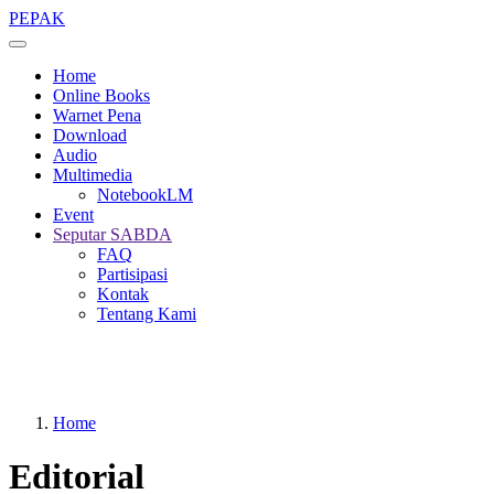
Skip
PEPAK
to
main
Home
content
Online Books
Warnet Pena
Download
Audio
Multimedia
NotebookLM
Event
Seputar SABDA
FAQ
Partisipasi
Kontak
Tentang Kami
Home
Editorial