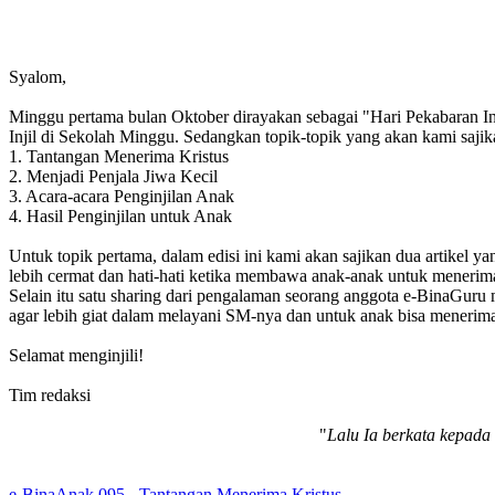
Syalom,
Minggu pertama bulan Oktober dirayakan sebagai "Hari Pekabaran I
Injil di Sekolah Minggu. Sedangkan topik-topik yang akan kami sajik
1. Tantangan Menerima Kristus
2. Menjadi Penjala Jiwa Kecil
3. Acara-acara Penginjilan Anak
4. Hasil Penginjilan untuk Anak
Untuk topik pertama, dalam edisi ini kami akan sajikan dua artikel
lebih cermat dan hati-hati ketika membawa anak-anak untuk menerim
Selain itu satu sharing dari pengalaman seorang anggota e-BinaGu
agar lebih giat dalam melayani SM-nya dan untuk anak bisa menerima
Selamat menginjili!
Tim redaksi
"
Lalu Ia berkata kepada 
Edisi
e-BinaAnak 095 - Tantangan Menerima Kristus