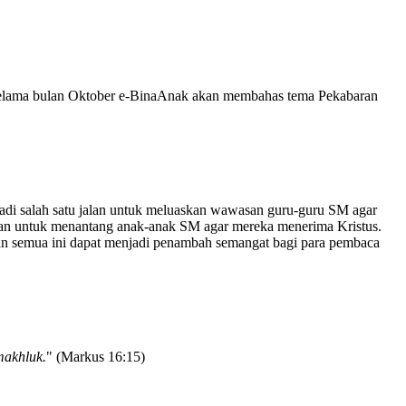
a selama bulan Oktober e-BinaAnak akan membahas tema Pekabaran
jadi salah satu jalan untuk meluaskan wawasan guru-guru SM agar
akan untuk menantang anak-anak SM agar mereka menerima Kristus.
an semua ini dapat menjadi penambah semangat bagi para pembaca
makhluk.
" (
Markus 16:15
)