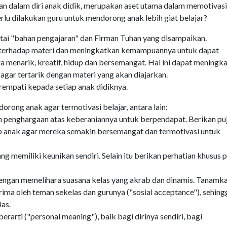
n dalam diri anak didik, merupakan aset utama dalam memotivasi
erlu dilakukan guru untuk mendorong anak lebih giat belajar?
ai "bahan pengajaran" dan Firman Tuhan yang disampaikan.
terhadap materi dan meningkatkan kemampuannya untuk dapat
a menarik, kreatif, hidup dan bersemangat. Hal ini dapat meningk
 agar tertarik dengan materi yang akan diajarkan.
empati kepada setiap anak didiknya.
rong anak agar termotivasi belajar, antara lain:
n penghargaan atas keberaniannya untuk berpendapat. Berikan pu
iap anak agar mereka semakin bersemangat dan termotivasi untuk
g memiliki keunikan sendiri. Selain itu berikan perhatian khusus 
dengan memelihara suasana kelas yang akrab dan dinamis. Tanamk
ma oleh teman sekelas dan gurunya ("sosial acceptance"), sehing
as.
arti ("personal meaning"), baik bagi dirinya sendiri, bagi