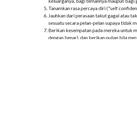
keluarganya, bagi temannya maupun bagi 
Tanamkan rasa percaya diri ("self confide
Jauhkan dari perasaan takut gagal atau ta
sesuatu secara pelan-pelan supaya tidak 
Berikan kesempatan pada mereka untuk men
dengan benar), dan berikan pujian bila m
pada diri anak dapat mendorong semangat
Berikan motivasi untuk mau mencapai nilai 
Di atas semuanya ini, tetaplah bersandar pada
Jenis Bahan PEPAK
Tips
Kategori Bahan PEPAK
Anak - Murid