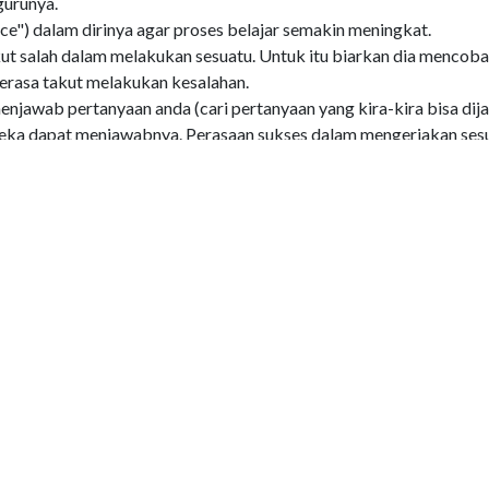
gurunya.
nce") dalam dirinya agar proses belajar semakin meningkat.
kut salah dalam melakukan sesuatu. Untuk itu biarkan dia mencoba
merasa takut melakukan kesalahan.
jawab pertanyaan anda (cari pertanyaan yang kira-kira bisa di
ereka dapat menjawabnya. Perasaan sukses dalam mengerjakan ses
 mereka dalam belajar.
tertinggi ("achieving high grades").
 Roh Kudus sebagai Transformator Agung kita.