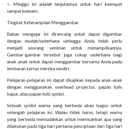
>. Minggu ini adalah lanjutannya untuk hari keempat
sampai keenam.
Tingkat Keterampilan Menggambar
Bahan mengajar ini dirancang untuk dapat digambar
dengan mudah/sederhana sehingga Anda tidak perlu
menjadi seorang seniman untuk menampilkannya.
Gambar-gambar tersebut juga cukup sederhana bagi
anak-anak untuk dapat menggambar bersama Anda pada
lembaran kertas mereka sendiri.
Pelajaran-pelajaran ini dapat disajikan kepada anak-anak
dengan menggunakan overhead projector, papan tulis
kapur, atau papan tulis spidol.
Sebuah spidol warna yang berbeda akan bagus untuk
setengah pelajaran ini. Walau tidak harus, tetapi warna
yang berbeda memudahkan untuk memisahkan apa yang
dilakukan pada tiga hari pertama penciptaan dari tiga hari