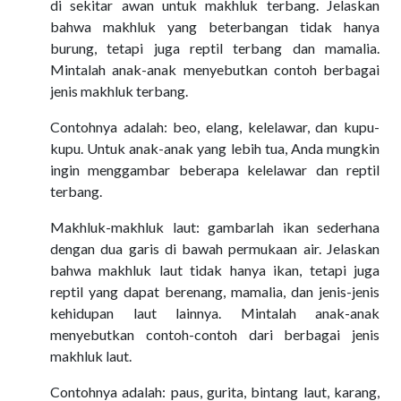
di sekitar awan untuk makhluk terbang. Jelaskan
bahwa makhluk yang beterbangan tidak hanya
burung, tetapi juga reptil terbang dan mamalia.
Mintalah anak-anak menyebutkan contoh berbagai
jenis makhluk terbang.
Contohnya adalah: beo, elang, kelelawar, dan kupu-
kupu. Untuk anak-anak yang lebih tua, Anda mungkin
ingin menggambar beberapa kelelawar dan reptil
terbang.
Makhluk-makhluk laut: gambarlah ikan sederhana
dengan dua garis di bawah permukaan air. Jelaskan
bahwa makhluk laut tidak hanya ikan, tetapi juga
reptil yang dapat berenang, mamalia, dan jenis-jenis
kehidupan laut lainnya. Mintalah anak-anak
menyebutkan contoh-contoh dari berbagai jenis
makhluk laut.
Contohnya adalah: paus, gurita, bintang laut, karang,