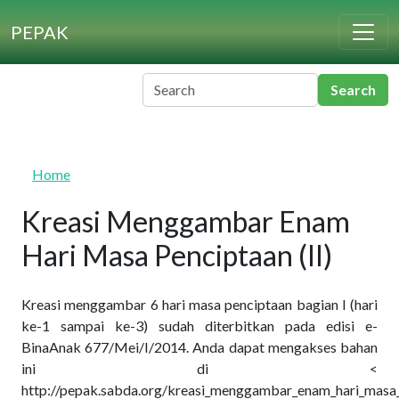
Skip to main content
PEPAK
Home
Kreasi Menggambar Enam
Hari Masa Penciptaan (II)
Kreasi menggambar 6 hari masa penciptaan bagian I (hari
ke-1 sampai ke-3) sudah diterbitkan pada edisi e-
BinaAnak 677/Mei/I/2014. Anda dapat mengakses bahan
ini di <
http://pepak.sabda.org/kreasi_menggambar_enam_hari_masa_