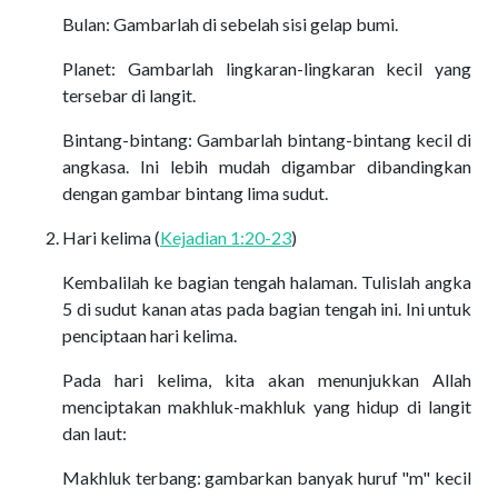
Bulan: Gambarlah di sebelah sisi gelap bumi.
Planet: Gambarlah lingkaran-lingkaran kecil yang
tersebar di langit.
Bintang-bintang: Gambarlah bintang-bintang kecil di
angkasa. Ini lebih mudah digambar dibandingkan
dengan gambar bintang lima sudut.
Hari kelima (
Kejadian 1:20-23
)
Kembalilah ke bagian tengah halaman. Tulislah angka
5 di sudut kanan atas pada bagian tengah ini. Ini untuk
penciptaan hari kelima.
Pada hari kelima, kita akan menunjukkan Allah
menciptakan makhluk-makhluk yang hidup di langit
dan laut:
Makhluk terbang: gambarkan banyak huruf "m" kecil