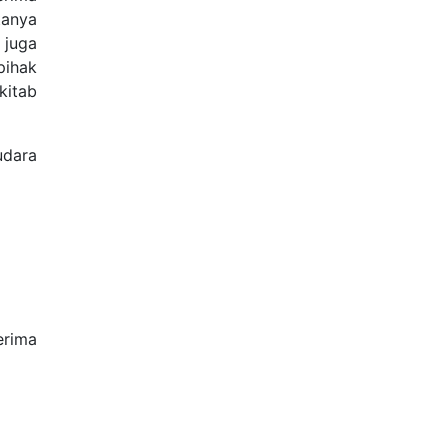
apakah
angkal
ereja
u dan
engar