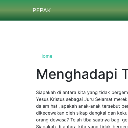
Skip to main content
PEPAK
Home
Menghadapi Ta
Siapakah di antara kita yang tidak bergembira
Kristus sebagai Juru Selamat mereka? Dan siap
anak-anak tersebut benar-benar mengerti apa y
dan kekurangmatangan terhadap pengalaman per
untuk meneliti sejujur-jujurnya apa sebenarnya
Siapakah di antara kita yang tidak bergemb