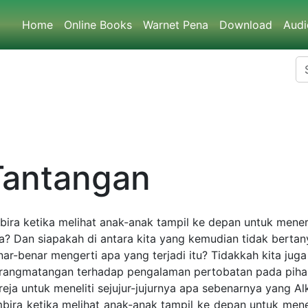
Home
Online Books
Warnet Pena
Download
Au
ntangan
 ketika melihat anak-anak tampil ke depan untuk menerima Yesus
akah di antara kita yang kemudian tidak bertanya dalam hati, apa
ang terjadi itu? Tidakkah kita juga dikecewakan oleh sikap dangk
tobatan pada pihak orang dewasa? Telah tiba saatnya bagi gere
 yang Alkitab
ira ketika melihat anak-anak tampil ke depan untuk menerima 