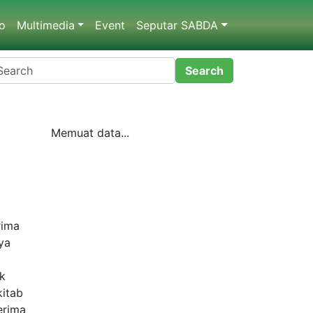
dio
Multimedia
Event
Seputar SABDA
Memuat data...
kah
al
ja
Yesus