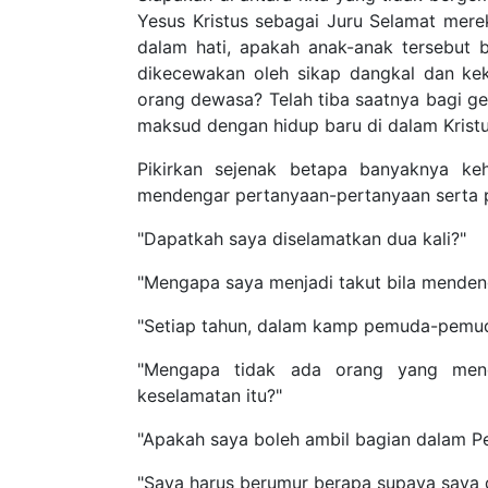
Kristus sebagai Juru Selamat mereka? Dan sia
anak-anak tersebut benar-benar mengerti apa 
dan kekurangmatangan terhadap pengalaman p
untuk meneliti sejujur-jujurnya apa sebenar
bagaimana hal itu harus disampaikan dewasa ini
Pikirkan sejenak betapa banyaknya kehin
pertanyaan-pertanyaan serta pernyataan-perny
"Dapatkah saya diselamatkan dua kali?"
"Mengapa saya menjadi takut bila mendengar 
"Setiap tahun, dalam kamp pemuda-pemudi, say
"Mengapa tidak ada orang yang menerangkan ke
"Apakah saya boleh ambil bagian dalam Perja
"Saya harus berumur berapa supaya saya dapat