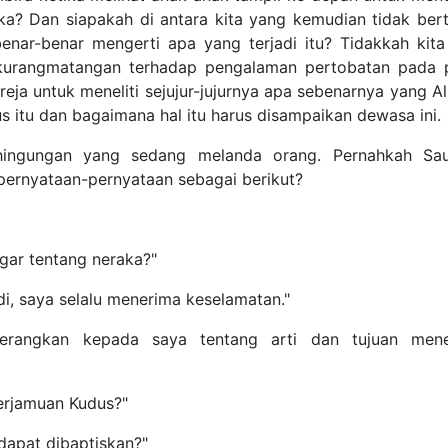
pakah di antara kita yang kemudian tidak bertanya dalam hati, 
yang terjadi itu? Tidakkah kita juga dikecewakan oleh sikap d
ertobatan pada pihak orang dewasa? Telah tiba saatnya bagi g
nya yang Alkitab maksud dengan hidup baru di dalam Kristus it
.
gungan yang sedang melanda orang. Pernahkah Saudara mend
ataan sebagai berikut?
tentang neraka?"
a selalu menerima keselamatan."
pada saya tentang arti dan tujuan menerima keselamatan itu?"
muan Kudus?"
 dibaptiskan?"