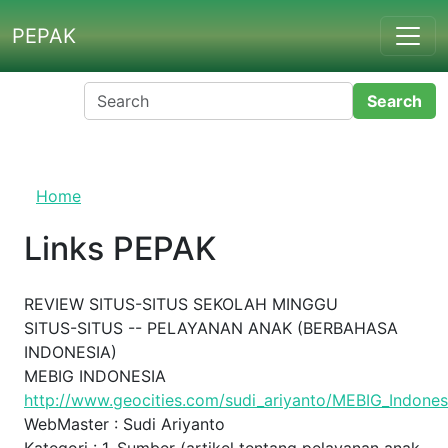
Skip to main content
PEPAK
Home
Links PEPAK
REVIEW SITUS-SITUS SEKOLAH MINGGU
SITUS-SITUS -- PELAYANAN ANAK (BERBAHASA
INDONESIA)
MEBIG INDONESIA
http://www.geocities.com/sudi_ariyanto/MEBIG_Indonesia.h
WebMaster : Sudi Ariyanto
Kategori : 1. Sumber (artikel tentang pelayanan anak, tips