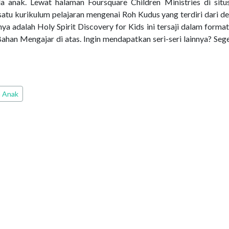
 anak. Lewat halaman Foursquare Children Ministries di situ
atu kurikulum pelajaran mengenai Roh Kudus yang terdiri dari d
ya adalah Holy Spirit Discovery for Kids ini tersaji dalam forma
Bahan Mengajar di atas. Ingin mendapatkan seri-seri lainnya? Seg
a Anak