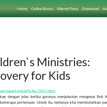
Home
Online Books
Warnet Pena
Download
Au
dren`s Ministries:
covery for Kids
foursquare.org/articles/143,1.html
ap dengan jelas ketika gurunya menjelaskan mengenai Roh K
i beberapa pertemuan. Untuk itu, tentunya kita membutuhkan pa