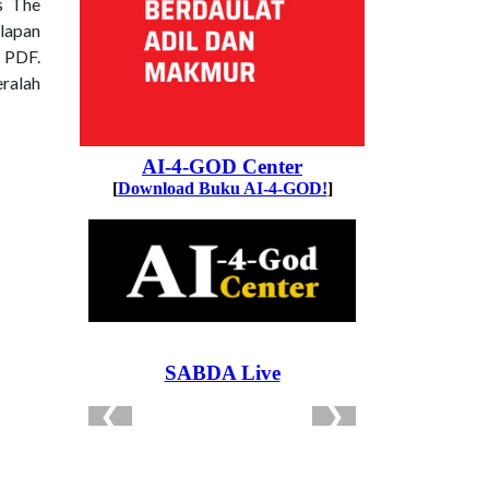
s The
elapan
t PDF.
eralah