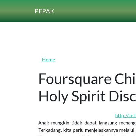
Skip to main content
PEPAK
Home
Foursquare Chil
Holy Spirit Dis
http://ce.
Anak mungkin tidak dapat langsung menangk
Terkadang, kita perlu menjelaskannya melalu