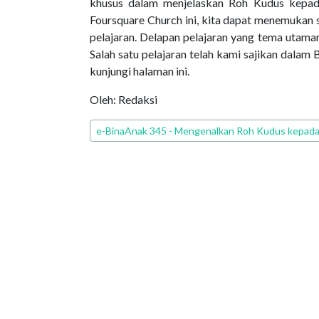
khusus dalam menjelaskan Roh Kudus kepada
Foursquare Church ini, kita dapat menemukan s
pelajaran. Delapan pelajaran yang tema utaman
Salah satu pelajaran telah kami sajikan dalam 
kunjungi halaman ini.
Oleh: Redaksi
Edisi PEPAK
e-BinaAnak 345 - Mengenalkan Roh Kudus kepad