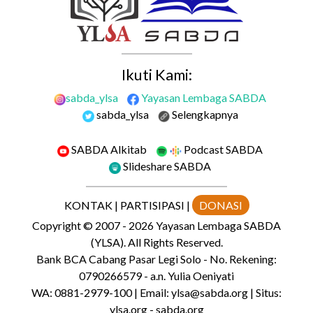
Ikuti Kami:
sabda_ylsa
Yayasan Lembaga SABDA
sabda_ylsa
Selengkapnya
SABDA Alkitab
Podcast SABDA
Slideshare SABDA
KONTAK
|
PARTISIPASI
|
DONASI
Copyright
© 2007 -
2026
Yayasan Lembaga SABDA
(YLSA).
All Rights Reserved.
Bank BCA Cabang Pasar Legi Solo - No. Rekening:
0790266579 - a.n. Yulia Oeniyati
WA:
0881-2979-100
| Email:
ylsa@sabda.org
| Situs:
ylsa.org
-
sabda.org