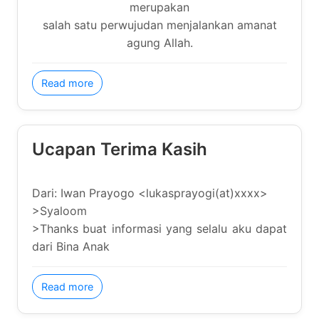
salah satu perwujudan menjalankan amanat agung
Allah.
about Mutiara Guru
Read more
Ucapan Terima Kasih
Dari: Iwan Prayogo <lukasprayogi(at)xxxx>
>Syaloom
>Thanks buat informasi yang selalu aku dapat dari
Bina Anak
about Ucapan Terima Kasih
Read more