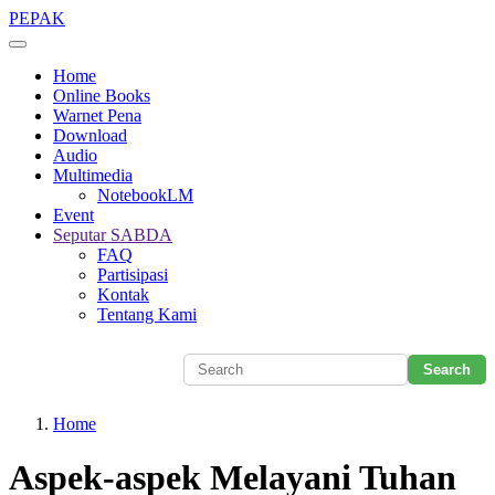
Skip
PEPAK
to
main
Home
content
Online Books
Warnet Pena
Download
Audio
Multimedia
NotebookLM
Event
Seputar SABDA
FAQ
Partisipasi
Kontak
Tentang Kami
Home
Aspek-aspek Melayani Tuhan