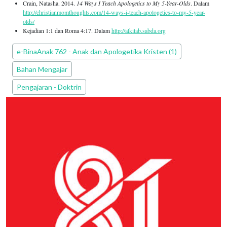
Crain, Natasha. 2014.
14 Ways I Teach Apologetics to My 5-Year-Olds
. Dalam
http://christianmomthoughts.com/14-ways-i-teach-apologetics-to-my-5-year-
olds/
Kejadian 1:1 dan Roma 4:17. Dalam
http://alkitab.sabda.org
Edisi PEPAK
e-BinaAnak 762 - Anak dan Apologetika Kristen (1)
Jenis Bahan PEPAK
Bahan Mengajar
Kategori Bahan PEPAK
Pengajaran - Doktrin