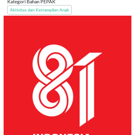
Kategori Bahan PEPAK
Aktivitas dan Ketrampilan Anak