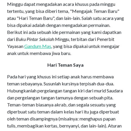
Minggu dapat mengadakan acara khusus pada minggu
tertentu, yang bisa diberi tema, "Mengajak Teman Baru"
atau "Hari Teman Baru", dan lain-lain. Salah satu acara yang
bisa dipakai adalah dengan mengadakan permainan.
Berikut ini ada sebuah ide permainan yang kami dapatkan
dari
Buku Pintar Sekolah Minggu
, terbitan dari Penerbit
Yayasan
Gandum Mas
, yang bisa dipakai untuk mengajar
anak untuk membawa jiwa baru.
Hari Teman Saya
Pada hari yang khusus ini setiap anak harus membawa
teman sebayanya. Susunlah kursinya terpisah dua-dua.
Hubungkanlah pergelangan tangan kiri dari murid Saudara
dan pergelangan tangan tamunya dengan sebuah pita.
Teman-teman biasanya akrab, dan segala sesuatu yang
diperbuat satu teman dalam kelas hari itu juga diperbuat
oleh teman disampingnya (misalnya: menghapus papan
tulis, membagikan kertas, bernyanyi, dan lain-lain). Aturan