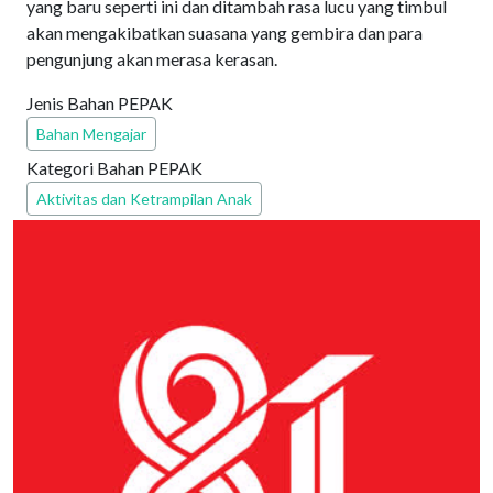
yang baru seperti ini dan ditambah rasa lucu yang timbul
akan mengakibatkan suasana yang gembira dan para
pengunjung akan merasa kerasan.
Jenis Bahan PEPAK
Bahan Mengajar
Kategori Bahan PEPAK
Aktivitas dan Ketrampilan Anak