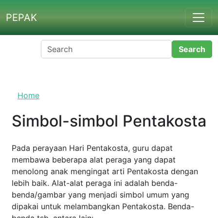
Skip to main content
PEPAK
Home
Simbol-simbol Pentakosta
Pada perayaan Hari Pentakosta, guru dapat
membawa beberapa alat peraga yang dapat
menolong anak mengingat arti Pentakosta dengan
lebih baik. Alat-alat peraga ini adalah benda-
benda/gambar yang menjadi simbol umum yang
dipakai untuk melambangkan Pentakosta. Benda-