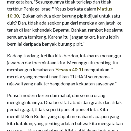
mengatakan, "Sesungguhnya tidak terlelap dan tidak
tertidur Penjaga Israel." Yesus berkata dalam
Matius
10:30
, "Bukankah dua ekor burung pipit dijual untuk satu
duit? Dan, tidak ada seekor pun dari mereka akan jatuh ke
tanah di luar kehendak Bapamu. Bahkan, rambut kepalamu
semuanya terhitung. Karena itu, jangan takut, kamu lebih
bernilai daripada banyak burung pipit."
Kadang-kadang, ketika kita berdoa, kita harus menunggu
jawaban dari permintaan kita. Menunggu itu penting. Itu
membangun kesabaran.
Yesaya 40:31
mengatakan, "...
mereka yang menanti-nantikan TUHAN seumpama
rajawali yang naik terbang dengan kekuatan sayapnya."
Ponsel modern keren dan mahal, dan semua orang
menginginkannya. Doa bersifat abadi dan gratis dan tidak
pernah gagal, tidak seperti ponsel-ponsel kita. Kita
memiliki Roh Kudus yang dapat memahami apa pun yang
kita katakan; yang penting adalah bahwa kita mengatakan
sesuatu -- kita menghubungi Allah setidaknya beberapa