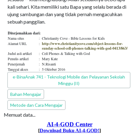
kali sehari. Kita memiliki satu Bapa yang selalu berada di
ujung sambungan dan yang tidak pernah mengacuhkan
sebuah panggilan.
Diterjemahkan dari:
Nama situs
:
Christianity Cove - Bible Lessons for Kids
Alamat URL
:
http://www.christianitycove.com/object-lessons-for-
sunday-school-cell-phones-talking-with-god-0413/863/
Judul asli artikel
:
Cell Phones & Talking with God
Penulis artikel
:
Mary Kate
Penerjemah
:
N.Risanti
Tanggal akses
:
5 Oktober 2016
Edisi PEPAK
e-BinaAnak 741 - Teknologi Mobile dan Pelayanan Sekolah
Minggu (II)
Jenis Bahan PEPAK
Bahan Mengajar
Kategori Bahan PEPAK
Metode dan Cara Mengajar
Memuat data...