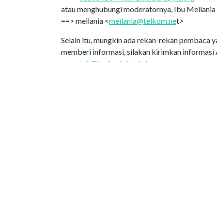
atau menghubungi moderatornya, Ibu Meilania 
==> meilania <
meilania@telkom.ne
t>
Selain itu, mungkin ada rekan-rekan pembaca y
memberi informasi, silakan kirimkan informasi
==>
staf-BinaAnak@sabda.org
dan kami akan meneruskannya kepada Sdr. Ger
Edisi PEPAK
e-BinaAnak 194 - Memenangkan Keluarga Anak S