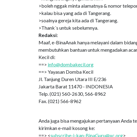
>boleh nggak minta alamatnya & nomor telepo
>kalau bisa yang ada di Tangerang.
>soalnya gereja kita ada di Tangerang.
>Thank´s untuk sebelumnya.
Redaksi:
Maaf, e-BinaAnak hanya melayani dalam bidang 
membutuhkan bantuan untuk mengadakan acar
Kecil di:
==>
info@dombakecil.org
==> Yayasan Domba Kecil
Jl. Tanjung Duren Utara III E/236
Jakarta Barat 11470 - INDONESIA
Telp. (021) 560-2630, 566-8962
Fax. (021) 566-8962
Anda juga bisa mengajukan pertanyaan Anda ters
kirimkan e-mail kosong ke:
==> <
subscribe-i-kan-BinaGuru@xc.org
>