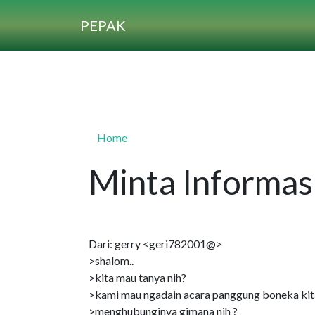
Skip to main content
PEPAK
Home
Minta Informas
Dari: gerry <geri782001@>
>shalom..
>kita mau tanya nih?
>kami mau ngadain acara panggung boneka kit
>menghubunginya gimana nih ?