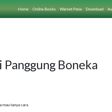
Home
Online Books
Warnet Pena
Download
Au
i Panggung Boneka
a mau tanya cara