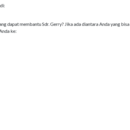
di:
ang dapat membantu Sdr. Gerry? Jika ada diantara Anda yang bisa
 Anda ke:
ry. Sebelum dan sesudahnya kami mengucapkan terima kasih.
M