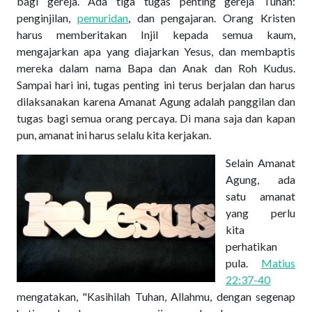
bagi gereja. Ada tiga tugas penting gereja Tuhan:
penginjilan,
pemuridan
, dan pengajaran. Orang Kristen
harus memberitakan Injil kepada semua kaum,
mengajarkan apa yang diajarkan Yesus, dan membaptis
mereka dalam nama Bapa dan Anak dan Roh Kudus.
Sampai hari ini, tugas penting ini terus berjalan dan harus
dilaksanakan karena Amanat Agung adalah panggilan dan
tugas bagi semua orang percaya. Di mana saja dan kapan
pun, amanat ini harus selalu kita kerjakan.
Selain Amanat
Agung, ada
satu amanat
yang perlu
kita
perhatikan
pula.
Matius
22:37-40
mengatakan, "Kasihilah Tuhan, Allahmu, dengan segenap