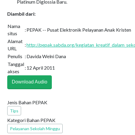
Platinum Diglossia Baru.
Diambil dari:
Nama
:
PEPAK -- Pusat Elektronik Pelayanan Anak Kristen
situs
Alamat
:
http://pepak.sabda.org/kegiatan_kreatif_dalam_se
URL
Penulis
:
Davida Welni Dana
Tanggal
:
12 April 2011
akses
Download Audio
Jenis Bahan PEPAK
Tips
Kategori Bahan PEPAK
Pelayanan Sekolah Minggu