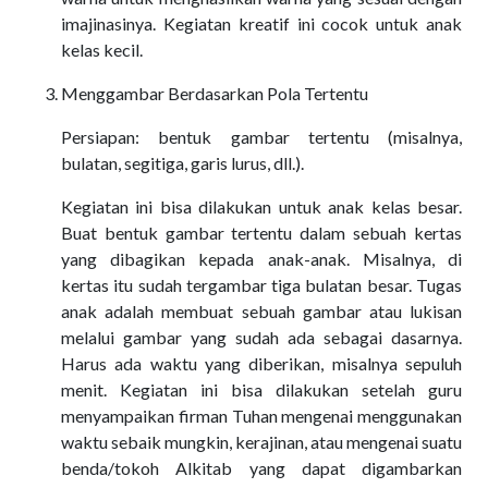
imajinasinya. Kegiatan kreatif ini cocok untuk anak
kelas kecil.
Menggambar Berdasarkan Pola Tertentu
Persiapan: bentuk gambar tertentu (misalnya,
bulatan, segitiga, garis lurus, dll.).
Kegiatan ini bisa dilakukan untuk anak kelas besar.
Buat bentuk gambar tertentu dalam sebuah kertas
yang dibagikan kepada anak-anak. Misalnya, di
kertas itu sudah tergambar tiga bulatan besar. Tugas
anak adalah membuat sebuah gambar atau lukisan
melalui gambar yang sudah ada sebagai dasarnya.
Harus ada waktu yang diberikan, misalnya sepuluh
menit. Kegiatan ini bisa dilakukan setelah guru
menyampaikan firman Tuhan mengenai menggunakan
waktu sebaik mungkin, kerajinan, atau mengenai suatu
benda/tokoh Alkitab yang dapat digambarkan