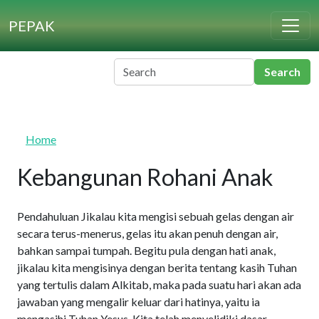
Skip to main content
PEPAK
Home
Kebangunan Rohani Anak
Pendahuluan Jikalau kita mengisi sebuah gelas dengan air
secara terus-menerus, gelas itu akan penuh dengan air,
bahkan sampai tumpah. Begitu pula dengan hati anak,
jikalau kita mengisinya dengan berita tentang kasih Tuhan
yang tertulis dalam Alkitab, maka pada suatu hari akan ada
jawaban yang mengalir keluar dari hatinya, yaitu ia
mengasihi Tuhan Yesus. Kita telah menyelidiki dasar