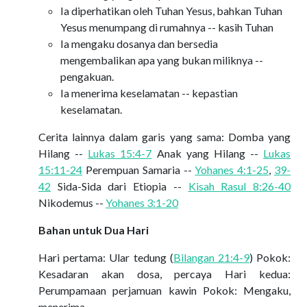
Ia diperhatikan oleh Tuhan Yesus, bahkan Tuhan
Yesus menumpang di rumahnya -- kasih Tuhan
Ia mengaku dosanya dan bersedia
mengembalikan apa yang bukan miliknya --
pengakuan.
Ia menerima keselamatan -- kepastian
keselamatan.
Cerita lainnya dalam garis yang sama: Domba yang
Hilang --
Lukas 15:4-7
Anak yang Hilang --
Lukas
15:11-24
Perempuan Samaria --
Yohanes 4:1-25
,
39-
42
Sida-Sida dari Etiopia --
Kisah Rasul 8:26-40
Nikodemus --
Yohanes 3:1-20
Bahan untuk Dua Hari
Hari pertama: Ular tedung (
Bilangan 21:4-9
) Pokok:
Kesadaran akan dosa, percaya Hari kedua:
Perumpamaan perjamuan kawin Pokok: Mengaku,
menerima