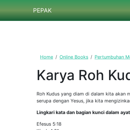
Skip to main content
PEPAK
Home
Online Books
Pertumbuhan Melal
Karya Roh Kud
Roh Kudus yang diam di dalam kita akan membe
Yesus, jika kita mengizinkan Dia mengendalikan
Lingkari kata dan bagian kunci dalam ayat-a
Efesus 5:18