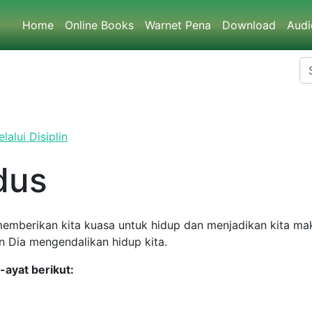
Home
Online Books
Warnet Pena
Download
Au
ui Disiplin
us
rikan kita kuasa untuk hidup dan menjadikan kita makin serupa 
 hidup kita.
yat berikut: