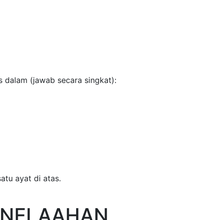
lam (jawab secara singkat):
at di atas.
ENELAAHAN