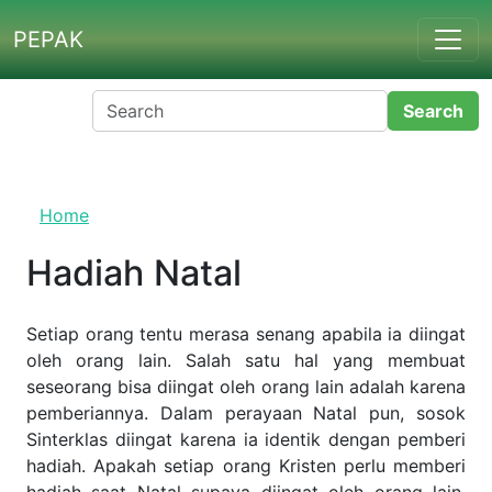
Skip to main content
PEPAK
Home
Hadiah Natal
Setiap orang tentu merasa senang apabila ia diingat oleh
orang lain. Salah satu hal yang membuat seseorang bisa
diingat oleh orang lain adalah karena pemberiannya. Dalam
perayaan Natal pun, sosok Sinterklas diingat karena ia
identik dengan pemberi hadiah. Apakah setiap orang
Kristen perlu memberi hadiah saat Natal supaya diingat
oleh orang lain, anak, kerabat, ataupun tetangga? Lalu