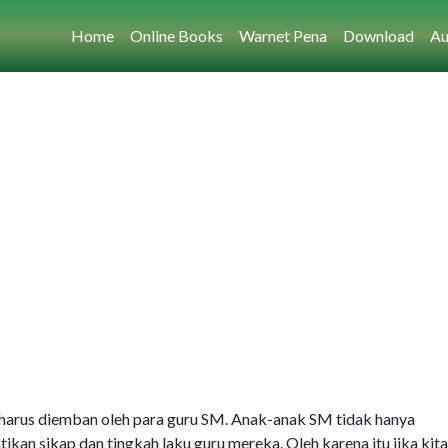
Home
Online Books
Warnet Pena
Download
Au
harus diemban oleh para guru SM. Anak-anak SM tidak hanya
an sikap dan tingkah laku guru mereka. Oleh karena itu jika kita