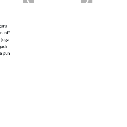
guru
 ini?
 juga
jadi
a pun