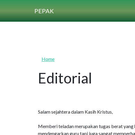
Skip to main content
PEPAK
Home
Editorial
Salam sejahtera dalam Kasih Kristus,
Memberi teladan merupakan tugas berat yang 
mendengarkan guru tapi juga sangat memperhatik