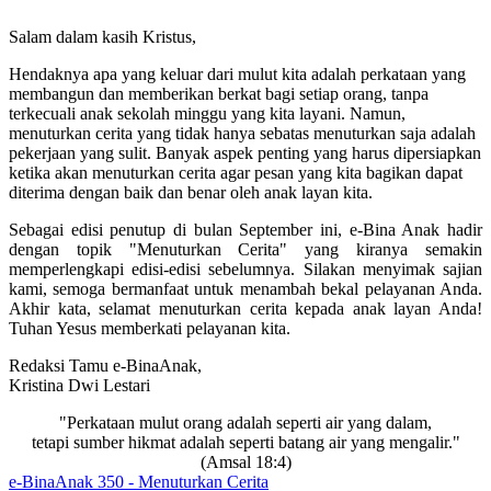
Salam dalam kasih Kristus,
Hendaknya apa yang keluar dari mulut kita adalah perkataan yang
membangun dan memberikan berkat bagi setiap orang, tanpa
terkecuali anak sekolah minggu yang kita layani. Namun,
menuturkan cerita yang tidak hanya sebatas menuturkan saja adalah
pekerjaan yang sulit. Banyak aspek penting yang harus dipersiapkan
ketika akan menuturkan cerita agar pesan yang kita bagikan dapat
diterima dengan baik dan benar oleh anak layan kita.
Sebagai edisi penutup di bulan September ini, e-Bina Anak hadir
dengan topik "Menuturkan Cerita" yang kiranya semakin
memperlengkapi edisi-edisi sebelumnya. Silakan menyimak sajian
kami, semoga bermanfaat untuk menambah bekal pelayanan Anda.
Akhir kata, selamat menuturkan cerita kepada anak layan Anda!
Tuhan Yesus memberkati pelayanan kita.
Redaksi Tamu e-BinaAnak,
Kristina Dwi Lestari
"Perkataan mulut orang adalah seperti air yang dalam,
tetapi sumber hikmat adalah seperti batang air yang mengalir."
(
Amsal 18:4
)
Edisi
e-BinaAnak 350 - Menuturkan Cerita