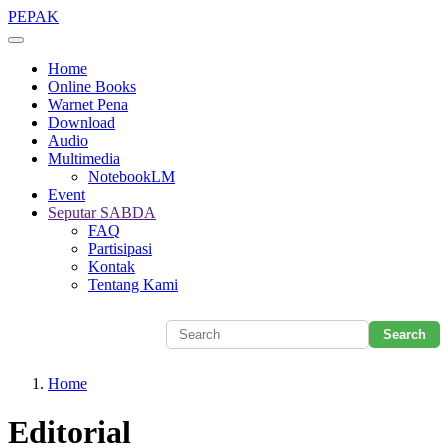
Skip
PEPAK
to
main
Home
content
Online Books
Warnet Pena
Download
Audio
Multimedia
NotebookLM
Event
Seputar SABDA
FAQ
Partisipasi
Kontak
Tentang Kami
Home
Editorial