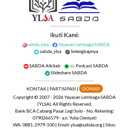
Ikuti Kami:
sabda_ylsa
Yayasan Lembaga SABDA
sabda_ylsa
Selengkapnya
SABDA Alkitab
Podcast SABDA
Slideshare SABDA
KONTAK
|
PARTISIPASI
|
DONASI
Copyright
© 2007 -
2026
Yayasan Lembaga SABDA
(YLSA).
All Rights Reserved.
Bank BCA Cabang Pasar Legi Solo - No. Rekening:
0790266579 - a.n. Yulia Oeniyati
WA:
0881-2979-100
| Email:
ylsa@sabda.org
| Situs: