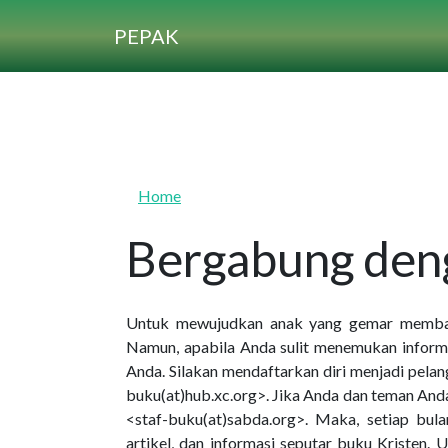
Skip to main content
PEPAK
Home
Bergabung den
Untuk mewujudkan anak yang gemar membaca
Namun, apabila Anda sulit menemukan informa
Anda. Silakan mendaftarkan diri menjadi pel
buku(at)hub.xc.org>. Jika Anda dan teman Anda 
<staf-buku(at)sabda.org>. Maka, setiap bula
artikel, dan informasi seputar buku Kristen. U