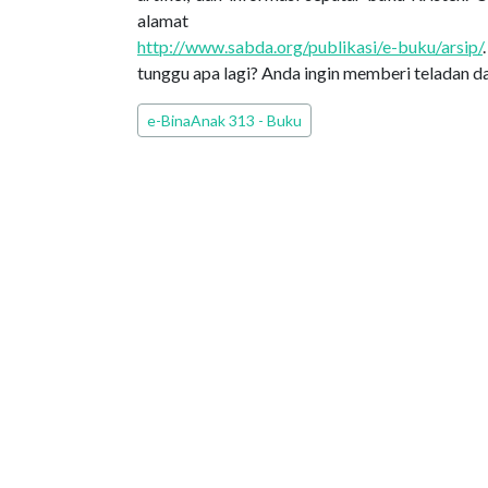
alamat
http://www.sabda.org/publikasi/e-buku/arsip/
tunggu apa lagi? Anda ingin memberi teladan 
Edisi PEPAK
e-BinaAnak 313 - Buku