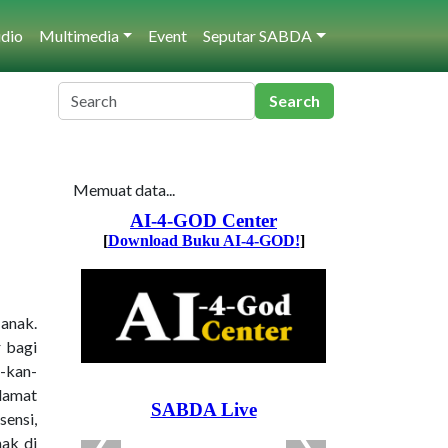
dio
Multimedia
Event
Seputar SABDA
Memuat data...
anak.
 bagi
i-kan-
alamat
ensi,
mak di