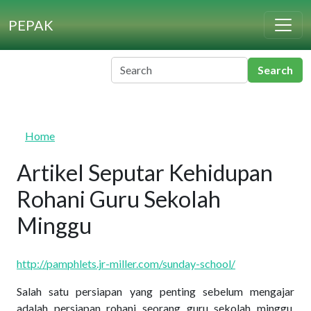
Skip to main content
PEPAK
Home
Artikel Seputar Kehidupan
Rohani Guru Sekolah
Minggu
http://pamphlets.jr-miller.com/sunday-school/
Salah satu persiapan yang penting sebelum mengajar
adalah persiapan rohani seorang guru sekolah minggu.