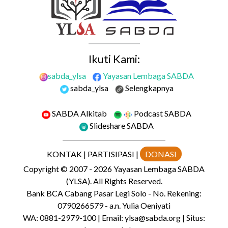
Ikuti Kami:
sabda_ylsa
Yayasan Lembaga SABDA
sabda_ylsa
Selengkapnya
SABDA Alkitab
Podcast SABDA
Slideshare SABDA
KONTAK
|
PARTISIPASI
|
DONASI
Copyright
© 2007 -
2026
Yayasan Lembaga SABDA
(YLSA).
All Rights Reserved.
Bank BCA Cabang Pasar Legi Solo - No. Rekening:
0790266579 - a.n. Yulia Oeniyati
WA:
0881-2979-100
| Email:
ylsa@sabda.org
| Situs: