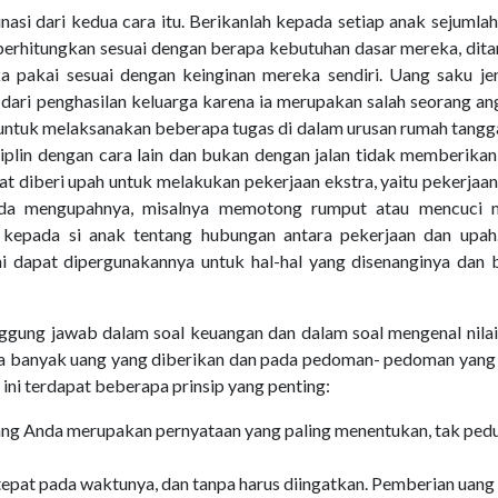
asi dari kedua cara itu. Berikanlah kepada setiap anak sejumla
diperhitungkan sesuai dengan berapa kebutuhan dasar mereka, di
 pakai sesuai dengan keinginan mereka sendiri. Uang saku jeni
dari penghasilan keluarga karena ia merupakan salah seorang a
b untuk melaksanakan beberapa tugas di dalam urusan rumah tangga
siplin dengan cara lain dan bukan dengan jalan tidak memberika
t diberi upah untuk melakukan pekerjaan ekstra, yaitu pekerjaa
Anda mengupahnya, misalnya memotong rumput atau mencuci m
 kepada si anak tentang hubungan antara pekerjaan dan upah
ni dapat dipergunakannya untuk hal-hal yang disenanginya dan 
nggung jawab dalam soal keuangan dan dalam soal mengenal nila
pa banyak uang yang diberikan dan pada pedoman- pedoman yang
 ini terdapat beberapa prinsip yang penting:
ang Anda merupakan pernyataan yang paling menentukan, tak pedu
 tepat pada waktunya, dan tanpa harus diingatkan. Pemberian uang