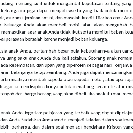
-kadang memang sulit untuk mengambil keputusan tentang yang
 keluarga ini juga dapat menjadi waktu yang baik untuk membe
, asuransi, jaminan sosial, dan masalah kredit. Biarkan anak And
ah keluarga Anda akan membeli mobil atau akan mengubah b
s memastikan agar anak Anda tidak ikut serta memikul beban ke
yai perasaan bersalah karena menjadi beban keluarga.
sia anak Anda, bertambah besar pula kebutuhannya akan uang.
nya uang saku anak Anda dua kali setahun. Seorang anak remaja
la ada kesempatan, dan upah yang diperoleh sebagai hasil kerjanya
garan belanjanya tetap seimbang. Anda juga dapat mencanangka
erti misalnya membeli sepeda atau sepeda motor, atau apa saja
 agar ia mendisiplin dirinya untuk menabung secara teratur mi
engah dari harga barang yang akan dibeli jika anak itu mau me
ak Anda, ingatlah: pelajaran yang terbaik yang dapat dipelajar
adan Anda. Sudahkah Anda sendiri menjadi teladan dalam soal me
lebih berharga, dan dalam soal menjadi bendahara Kristen yang