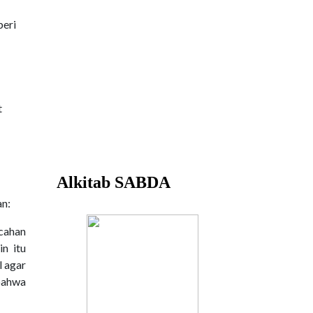
beri
t
an:
cahan
in itu
l agar
bahwa