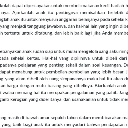
ekolah dapat dipercayakan untuk membeli makanan kecil, hadiah-
innya. Ajarkanlah anak itu pentingnya memisahkan terlebih d
glah anak itu untuk menyusun anggaran belanjanya pada sehelai k
ang menjadi tanggung jawabnya, dan hal-hal lain yang ingin dibe
h tertentu untuk ditabung, dan lebih baik lagi jika Anda memb
 kebanyakan anak sudah siap untuk mulai mengelola uang saku mi
da sehelai kertas. Hal-hal yang dipilihnya untuk dibeli dari
adanya pelajaran yang penting sekali dalam soal keuangan. D
dapat menabung untuk pembelian-pembelian yang lebih besar. Ji
ng yang akan dibeli oleh uang simpanannya maka hal itu akan 
tan harga dengan mutu barang yang dibelinya. Biarkanlah anak
ri walau memang hal itu merupakan pengalaman yang pahit: Jan
ti kerugian yang dideritanya, dan usahakanlah untuk tidak me
ang masih di bawah umur sepuluh tahun dalam membicarakan ma
 yang baik bagi anak itu untuk menyadari bahwa pendapatan 