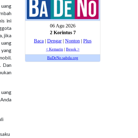
h uang
tambah
s ini
nggota
, jika
n uang
n yang
obil.
. Dan
bukan
i uang
 Anda
li
 saku