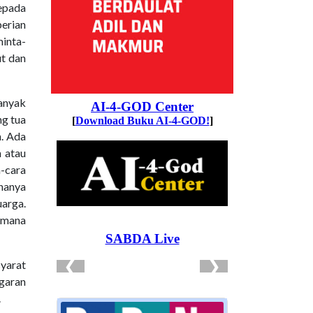
epada
berian
inta-
ut dan
banyak
ng tua
. Ada
n atau
a-cara
hanya
arga.
aimana
syarat
garan
.