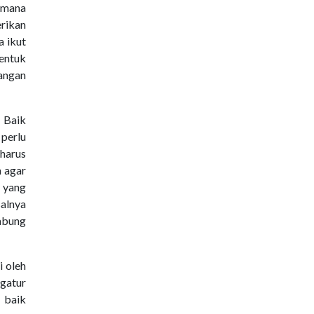
 mana
rikan
a ikut
entuk
uangan
 Baik
 perlu
 harus
n agar
 yang
salnya
nabung
i oleh
ngatur
 baik