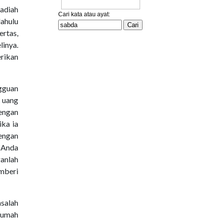
hadiah
ahulu
ertas,
linya.
erikan
ngguan
 uang
engan
ka ia
dengan
 Anda
ganlah
mberi
salah
rumah