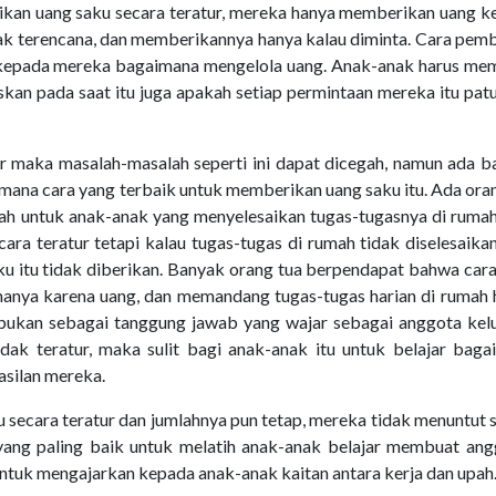
ikan uang saku secara teratur, mereka hanya memberikan uang k
dak terencana, dan memberikannya hanya kalau diminta. Cara pem
 kepada mereka bagaimana mengelola uang. Anak-anak harus mem
kan pada saat itu juga apakah setiap permintaan mereka itu pat
ur maka masalah-masalah seperti ini dapat dicegah, namun ada 
ana cara yang terbaik untuk memberikan uang saku itu. Ada ora
h untuk anak-anak yang menyelesaikan tugas-tugasnya di rumah
ra teratur tetapi kalau tugas-tugas di rumah tidak diselesaika
ku itu tidak diberikan. Banyak orang tua berpendapat bahwa car
hanya karena uang, dan memandang tugas-tugas harian di rumah 
bukan sebagai tanggung jawab yang wajar sebagai anggota kelu
tidak teratur, maka sulit bagi anak-anak itu untuk belajar bag
silan mereka.
secara teratur dan jumlahnya pun tetap, mereka tidak menuntut 
ang paling baik untuk melatih anak-anak belajar membuat ang
 untuk mengajarkan kepada anak-anak kaitan antara kerja dan upah