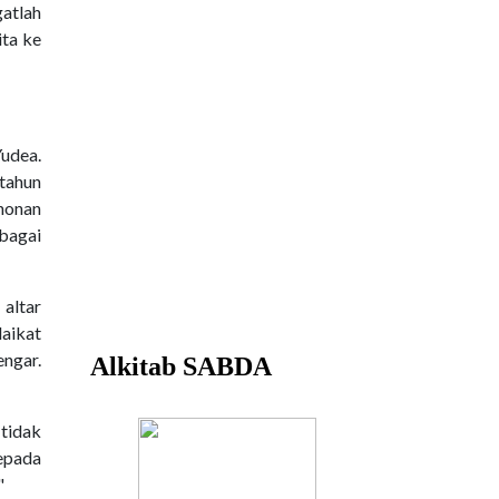
gatlah
ta ke
Yudea.
tahun
honan
ebagai
 altar
aikat
engar.
 tidak
kepada
"