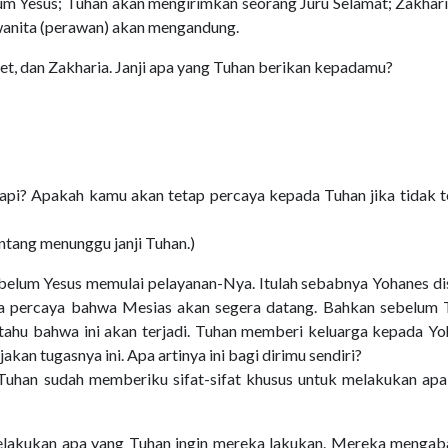
m Yesus; Tuhan akan mengirimkan seorang Juru Selamat; Zakhari
 wanita (perawan) akan mengandung.
et, dan Zakharia. Janji apa yang Tuhan berikan kepadamu?
enapi? Apakah kamu akan tetap percaya kepada Tuhan jika tidak t
tang menunggu janji Tuhan.)
belum Yesus memulai pelayanan-Nya. Itulah sebabnya Yohanes di
nya percaya bahwa Mesias akan segera datang. Bahkan sebelum 
 tahu bahwa ini akan terjadi. Tuhan memberi keluarga kepada Y
kan tugasnya ini. Apa artinya ini bagi dirimu sendiri?
uhan sudah memberiku sifat-sifat khusus untuk melakukan apa
elakukan apa yang Tuhan ingin mereka lakukan. Mereka mengab