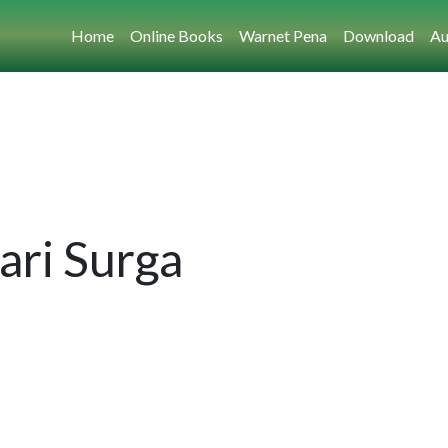
Home
Online Books
Warnet Pena
Download
Au
ri Surga