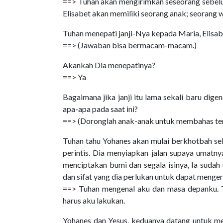
==> Tuhan akan mengirimkan seseorang sebelu
Elisabet akan memiliki seorang anak; seorang
Tuhan menepati janji-Nya kepada Maria, Elisab
==> (Jawaban bisa bermacam-macam.)
Akankah Dia menepatinya?
==> Ya
Bagaimana jika janji itu lama sekali baru dig
apa-apa pada saat ini?
==> (Doronglah anak-anak untuk membahas ten
Tuhan tahu Yohanes akan mulai berkhotbah se
perintis. Dia menyiapkan jalan supaya umat
menciptakan bumi dan segala isinya, Ia sudah
dan sifat yang dia perlukan untuk dapat mengerja
==> Tuhan mengenal aku dan masa depanku. T
harus aku lakukan.
Yohanes dan Yesus, keduanya datang untuk m