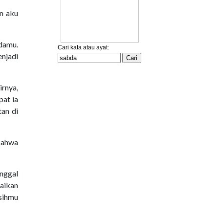
an aku
damu.
njadi
irnya,
pat ia
tan di
 bahwa
inggal
aikan
asihmu