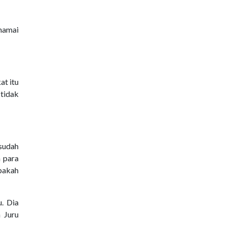
namai
at itu
 tidak
 sudah
a para
pakah
. Dia
 Juru