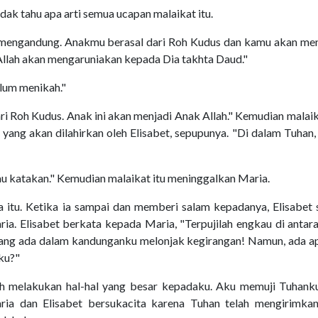
idak tahu apa arti semua ucapan malaikat itu.
 mengandung. Anakmu berasal dari Roh Kudus dan kamu akan me
 Allah akan mengaruniakan kepada Dia takhta Daud."
elum menikah."
 Roh Kudus. Anak ini akan menjadi Anak Allah." Kemudian malaik
ang akan dilahirkan oleh Elisabet, sepupunya. "Di dalam Tuhan,
u katakan." Kemudian malaikat itu meninggalkan Maria.
a itu. Ketika ia sampai dan memberi salam kepadanya, Elisabet
a. Elisabet berkata kepada Maria, "Terpujilah engkau di antar
yang ada dalam kandunganku melonjak kegirangan! Namun, ada a
ku?"
h melakukan hal-hal yang besar kepadaku. Aku memuji Tuhanku
ia dan Elisabet bersukacita karena Tuhan telah mengirimkan