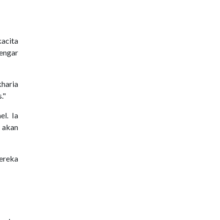
kacita
engar
haria
."
el. Ia
 akan
ereka