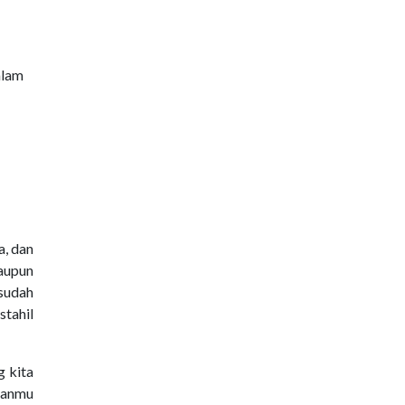
alam
a, dan
aupun
sudah
stahil
g kita
uhanmu