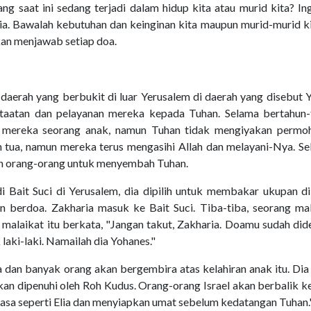
ang saat ini sedang terjadi dalam hidup kita atau murid kita? In
a. Bawalah kebutuhan dan keinginan kita maupun murid-murid ki
an menjawab setiap doa.
daerah yang berbukit di luar Yerusalem di daerah yang disebut 
 ketaatan dan pelayanan mereka kepada Tuhan. Selama bertahun-
mereka seorang anak, namun Tuhan tidak mengiyakan permo
h tua, namun mereka terus mengasihi Allah dan melayani-Nya. S
in orang-orang untuk menyembah Tuhan.
i Bait Suci di Yerusalem, dia dipilih untuk membakar ukupan di
 berdoa. Zakharia masuk ke Bait Suci. Tiba-tiba, seorang mal
i malaikat itu berkata, "Jangan takut, Zakharia. Doamu sudah did
 laki-laki. Namailah dia Yohanes."
a dan banyak orang akan bergembira atas kelahiran anak itu. Dia
an dipenuhi oleh Roh Kudus. Orang-orang Israel akan berbalik 
uasa seperti Elia dan menyiapkan umat sebelum kedatangan Tuhan.