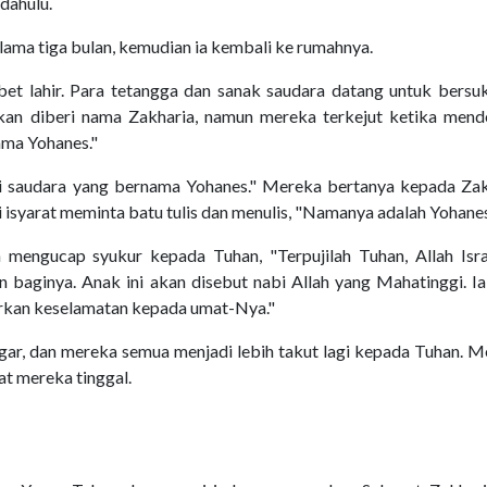
dahulu.
lama tiga bulan, kemudian ia kembali ke rumahnya.
abet lahir. Para tetangga dan sanak saudara datang untuk bersu
kan diberi nama Zakharia, namun mereka terkejut ketika mend
nama Yohanes."
i saudara yang bernama Yohanes." Mereka bertanya kepada Zak
 isyarat meminta batu tulis dan menulis, "Namanya adalah Yohanes
a mengucap syukur kepada Tuhan, "Terpujilah Tuhan, Allah Isra
aginya. Anak ini akan disebut nabi Allah yang Mahatinggi. Ia
arkan keselamatan kepada umat-Nya."
ar, dan mereka semua menjadi lebih takut lagi kepada Tuhan. M
at mereka tinggal.