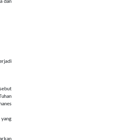
a dan
erjadi
sebut
Tuhan
ohanes
 yang
arkan