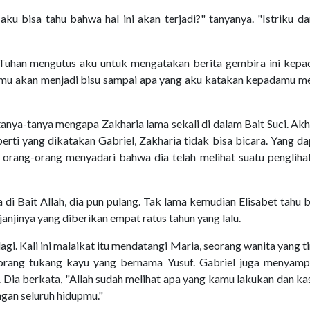
ku bisa tahu bahwa hal ini akan terjadi?" tanyanya. "Istriku d
 Tuhan mengutus aku untuk mengatakan berita gembira ini kepa
amu akan menjadi bisu sampai apa yang aku katakan kepadamu me
tanya-tanya mengapa Zakharia lama sekali di dalam Bait Suci. Akh
rti yang dikatakan Gabriel, Zakharia tidak bisa bicara. Yang da
 orang-orang menyadari bahwa dia telah melihat suatu pengliha
di Bait Allah, dia pun pulang. Tak lama kemudian Elisabet tahu
njinya yang diberikan empat ratus tahun yang lalu.
gi. Kali ini malaikat itu mendatangi Maria, seorang wanita yang t
eorang tukang kayu yang bernama Yusuf. Gabriel juga menyamp
Dia berkata, "Allah sudah melihat apa yang kamu lakukan dan k
gan seluruh hidupmu."