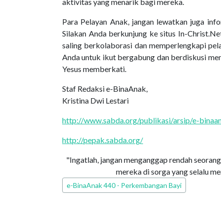
aktivitas yang menarik bagi mereka.
Para Pelayan Anak, jangan lewatkan juga in
Silakan Anda berkunjung ke situs In-Christ.Ne
saling berkolaborasi dan memperlengkapi pel
Anda untuk ikut bergabung dan berdiskusi me
Yesus memberkati.
Staf Redaksi e-BinaAnak,
Kristina Dwi Lestari
http://www.sabda.org/publikasi/arsip/e-binaa
http://pepak.sabda.org/
"Ingatlah, jangan menganggap rendah seorang 
mereka di sorga yang selalu m
Edisi PEPAK
e-BinaAnak 440 - Perkembangan Bayi