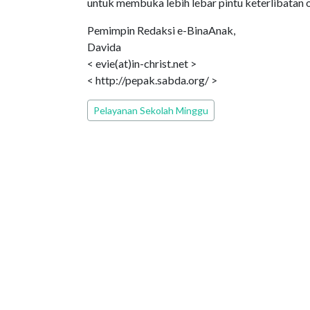
untuk membuka lebih lebar pintu keterlibatan 
Pemimpin Redaksi e-BinaAnak,
Davida
< evie(at)in-christ.net >
< http://pepak.sabda.org/ >
Kategori Bahan PEPAK
Pelayanan Sekolah Minggu