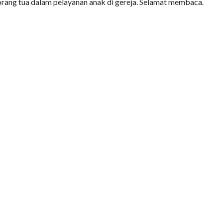
orang tua dalam pelayanan anak di gereja. Selamat membaca.