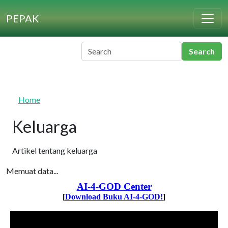
Skip to main content
PEPAK
Home
Keluarga
Artikel tentang keluarga
Memuat data...