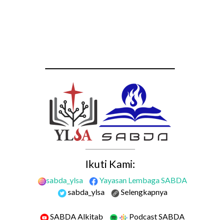
Ikuti Kami:
sabda_ylsa
Yayasan Lembaga SABDA
sabda_ylsa
Selengkapnya
SABDA Alkitab
Podcast SABDA