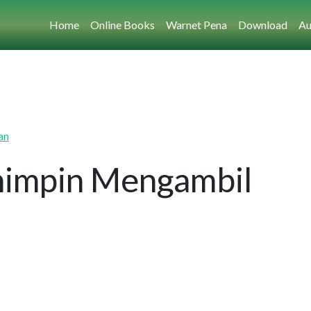
Home
Online Books
Warnet Pena
Download
Au
an
impin Mengambil