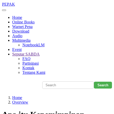
Skip
PEPAK
to
main
Home
content
Online Books
Warnet Pena
Download
Audio
Multimedia
NotebookLM
Event
Seputar SABDA
FAQ
Partisipasi
Kontak
Tentang Kami
Home
Overview