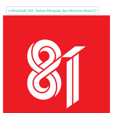
Edisi PEPAK
e-BinaAnak 104 - Bahan Mengajar dan Aktivitas Natal (1)